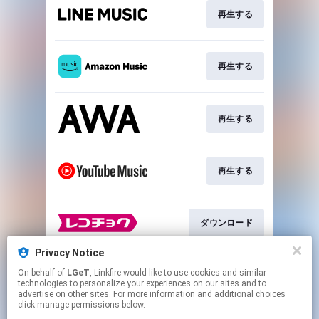
再生する
再生する
再生する
再生する
ダウンロード
Privacy Notice
On behalf of
LGeT
, Linkfire would like to use cookies and similar
ダウンロード
technologies to personalize your experiences on our sites and to
advertise on other sites. For more information and additional choices
click manage permissions below.
This page may contain affiliate links.